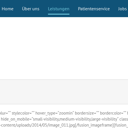
Home
Über uns
Leistungen
Patientenservice
Jobs
ur=““ stylecolor=““ hover_type=“zoomin“ bordersize=““ bordercolor=““ b
 hide_on_mobile=“small-visibility,medium-visibility,large-visibility“ cla
content/uploads/2014/05/image_011.jpg[/fusion_imageframe][fusion_title