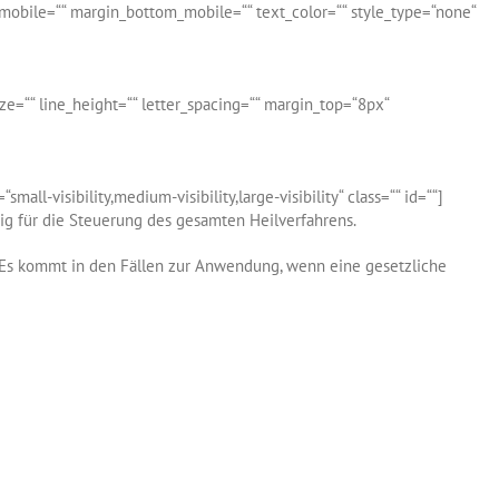
p_mobile=““ margin_bottom_mobile=““ text_color=““ style_type=“none“
_size=““ line_height=““ letter_spacing=““ margin_top=“8px“
ll-visibility,medium-visibility,large-visibility“ class=““ id=““]
dig für die Steuerung des gesamten Heilverfahrens.
. Es kommt in den Fällen zur Anwendung, wenn eine gesetzliche