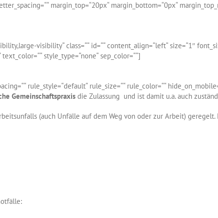
=““ letter_spacing=““ margin_top=“20px“ margin_bottom=“0px“ margin_to
bility,large-visibility“ class=““ id=““ content_align=“left“ size=“1″ font
ext_color=““ style_type=“none“ sep_color=““]
g=““ rule_style=“default“ rule_size=““ rule_color=““ hide_on_mobile=“sma
che Gemeinschaftspraxis
die Zulassung und ist damit u.a. auch zustän
beitsunfalls (auch Unfälle auf dem Weg von oder zur Arbeit) geregelt
tfälle: