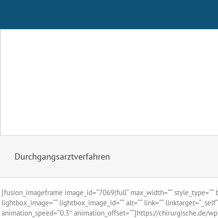
Zum
Inhalt
springen
Durchgangsarztverfahren
[fusion_imageframe image_id=“7069|full“ max_width=““ style_type=““ bl
lightbox_image=““ lightbox_image_id=““ alt=““ link=““ linktarget=“_self“
animation_speed=“0.3″ animation_offset=““]https://chirurgische.de/wp-