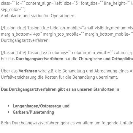
class=““ id=““ content_align=“left“ size=“3″ font_size=““ line_height
sep_color=““]
Ambulante und stationäre Operationen:
[/fusion_title][fusion_title hide_on_mobile=“small-visibility,medium-visi
margin_bottom=“4px“ margin_top_mobile=““ margin_bottom_mobile=““ t
Durchgangsarztverfahren
[/fusion_title][fusion_text columns=““ column_min_width=““ column_spacin
Für das
Durchgangsarztverfahren
hat die
Chirurgische und Orthopädis
Über das
Verfahren
wird z.B. die Behandlung und Abrechnung eines Ar
Unfallversicherung die Kosten für die Behandlung übernimmt.
Das Durchgangsarztverfahren gibt es an unseren Standorten in
Langenhagen/Ostpassage und
Garbsen/Planetenring
Beim Durchgangsarztverfahren geht es vor allem um folgende Unfallno