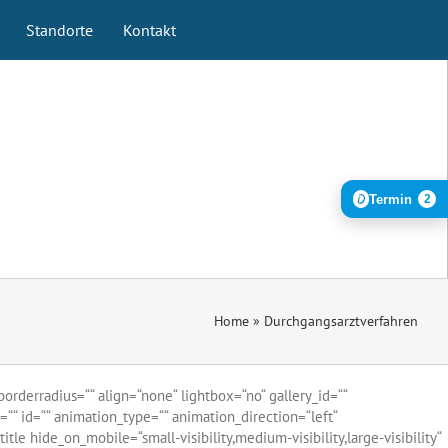
Standorte
Kontakt
Termin
2
Home
»
Durchgangsarztverfahren
orderradius=““ align=“none“ lightbox=“no“ gallery_id=““
ss=““ id=““ animation_type=““ animation_direction=“left“
 hide_on_mobile=“small-visibility,medium-visibility,large-visibility“